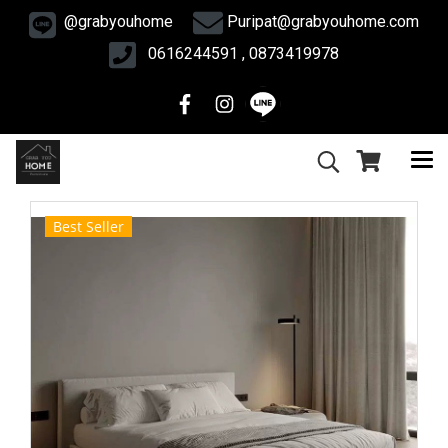
@grabyouhome
Puripat@grabyouhome.com
0616244591 , 0873419978
Best Seller