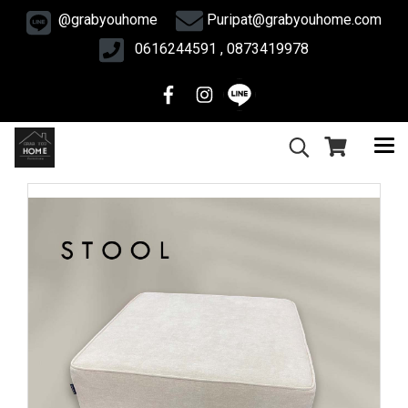
@grabyouhome
Puripat@grabyouhome.com
0616244591 , 0873419978