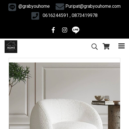
@grabyouhome
Puripat@grabyouhome.com
0616244591 , 0873419978