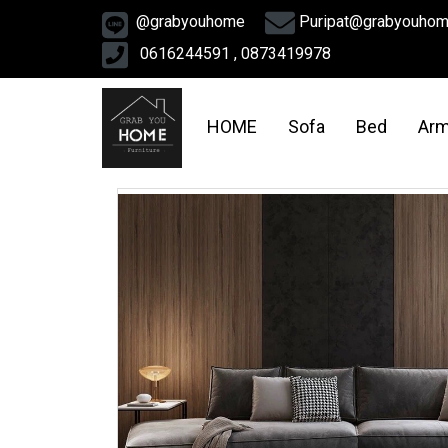
@grabyouhome
Puripat@grabyouho
0616244591 , 0873419978
HOME
Sofa
Bed
Arm