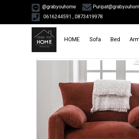
@grabyouhome
Puripat@grabyouho
0616244591 , 0873419978
HOME
Sofa
Bed
Arm