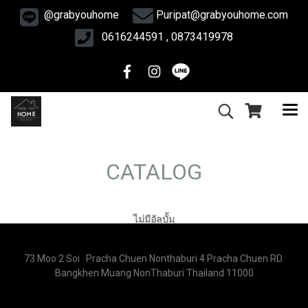
@grabyouhome
Puripat@grabyouhome.com
0616244591 , 0873419978
CATALOG
ไม่มีอัลบั้ม
73 Moo 2 Soi Pracha Chuen Nonthaburi 4 Pracha Chuen RD.
Bangkhen Muang NonThaburi Thailand 11000